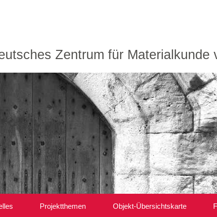
utsches Zentrum für Materialkunde 
elles
Projektthemen
Objekt-Übersichtskarte
F