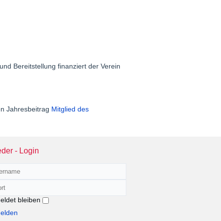
nd Bereitstellung finanziert der Verein
en Jahresbeitrag
Mitglied des
eder - Login
zername
rt
ldet bleiben
elden